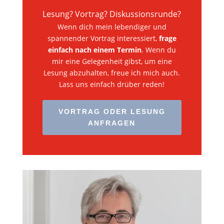
Lesung? Vortrag? Diskussionsrunde?
Wenn dich mein lebendiger und
spannender Vortrag interessiert,
frage
einfach nach einem Termin
. Wenn du
mir eine Gelegenheit gibst, um eine
Lesung abzuhalten, freue ich mich auch.
Lass uns einfach drüber reden!
VORTRAG ODER LESUNG
ANFRAGEN